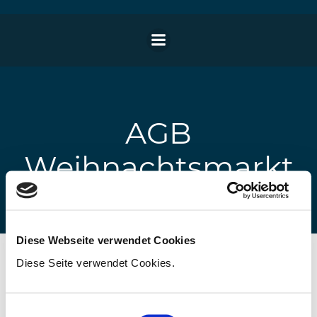
Zum
Inhalt
springen
AGB
Weihnachtsmarkt
Diese Webseite verwendet Cookies
Diese Seite verwendet Cookies.
Allgemeine Geschäftsbedinungen Online
Weihnachtsmarkt.
Einwilligungsauswahl